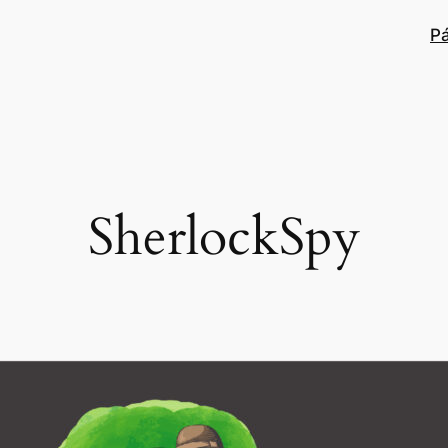
P
SherlockSpy