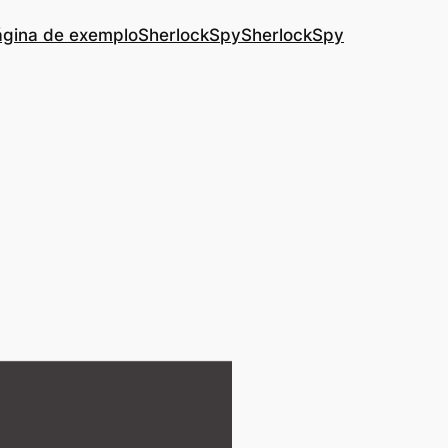
ágina de exemplo
SherlockSpy
SherlockSpy